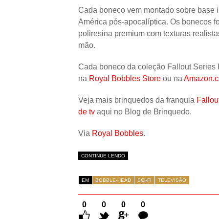
Cada boneco vem montado sobre base ins
América pós-apocalíptica. Os bonecos fo
poliresina premium com texturas realista
mão.
Cada boneco da coleção Fallout Series
na
Royal Bobbles Store
ou na
Amazon.
Veja mais brinquedos da franquia
Fallou
de tv
aqui no Blog de Brinquedo.
Via
Royal Bobbles
.
CONTINUE LENDO
EM
BOBBLE-HEAD
SCI-FI
TELEVISÃO
0
0
0
0
Comentários