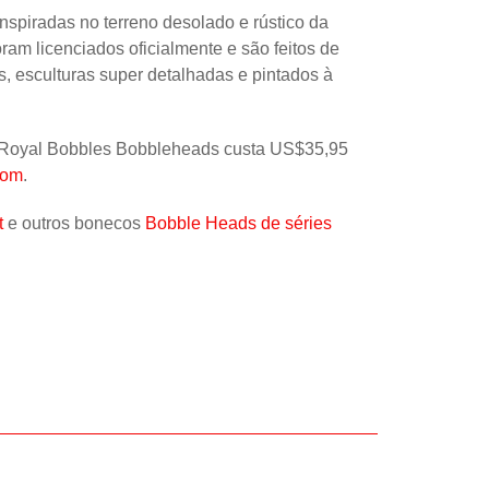
piradas no terreno desolado e rústico da
ram licenciados oficialmente e são feitos de
s, esculturas super detalhadas e pintados à
 Royal Bobbles Bobbleheads custa US$35,95
com
.
t
e outros bonecos
Bobble Heads de séries