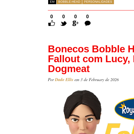
EM
BOBBLE-HEAD
PERSONALIDADES
0
0
0
0
Comentários
Bonecos Bobble H
Fallout com Lucy, 
Dogmeat
Por
Dado Ellis
em 3 de February de 2026