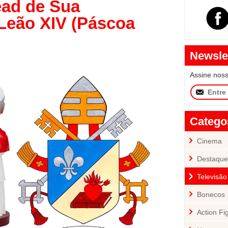
ad de Sua
Leão XIV (Páscoa
Newsle
Assine nos
Catego
Cinema
Destaque
Televisão
Bonecos
Action Fi