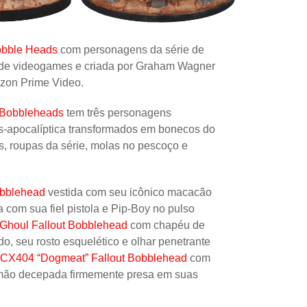
Uncatego
Others
bble Heads
com personagens da série de
a de videogames e criada por Graham Wagner
zon Prime Video.
s Bobbleheads
tem três personagens
pós-apocalíptica transformados em bonecos do
as, roupas da série, molas no pescoço e
obblehead
vestida com seu icônico macacão
 com sua fiel pistola e Pip-Boy no pulso
Ghoul Fallout Bobblehead
com chapéu de
o, seu rosto esquelético e olhar penetrante
CX404 “Dogmeat” Fallout Bobblehead
com
mão decepada firmemente presa em suas