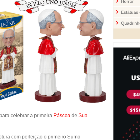
Horror
Estátuas 
Quadrinh
Cozinha
Mini-Figu
Disney
Star War
Pelúcia 
Jogos
Sci-Fi
Videoga
para celebrar a primeira
Páscoa
de
Sua
Quebra-
Personal
tura com perfeição o primeiro Sumo