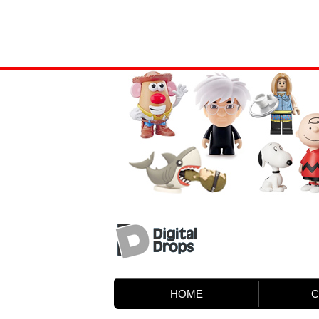
HOME
C