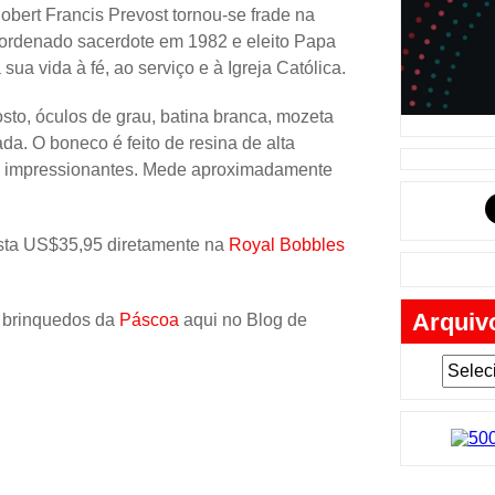
Música
obert Francis Prevost tornou-se frade na
 ordenado sacerdote em 1982 e eleito Papa
Tabuleiro
ua vida à fé, ao serviço e à Igreja Católica.
Mochila
to, óculos de grau, batina branca, mozeta
Cartas
da. O boneco é feito de resina de alta
Lego
s impressionantes. Mede aproximadamente
Carros
ta US$35,95 diretamente na
Royal Bobbles
Livros
Cofres
Arquiv
 brinquedos da
Páscoa
aqui no Blog de
Bobble-H
Lancheir
Fantasia
Eletrônic
Toy Art