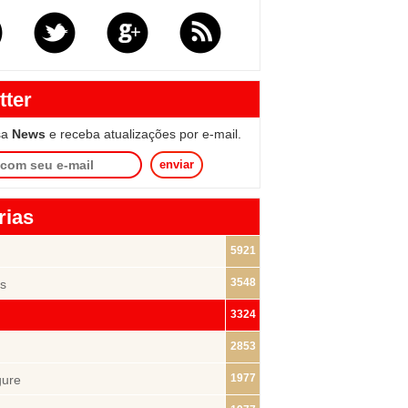
tter
sa
News
e receba atualizações por e-mail.
enviar
rias
5921
3548
s
3324
2853
1977
gure