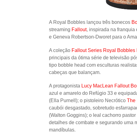
A Royal Bobbles lançou três bonecos
Bo
streaming
Fallout
, inspirada na franqui
e Geneva Robertson-Dworet para o Ama
A coleção
Fallout Series Royal Bobble
principais da ótima série de televisão 
tipo bobble head com esculturas realist
cabeças que balançam.
A protagonista
Lucy MacLean Fallout B
azul e amarelo do Refúgio 33 e equipada
(Ella Purnell); o pistoleiro Necrótico
The 
caubói desgastado, sobretudo esfarrapad
(Walton Goggins); o leal cachorro pastor
detalhes de combate e segurando uma 
mandíbulas.