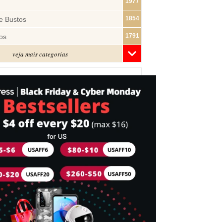
1977
1854
e Bustos
1791
os
veja mais categorias
1480
1320
ras
1283
1182
s
1074
e Pano
1018
877
743
mes
716
Cabeça
698
idades