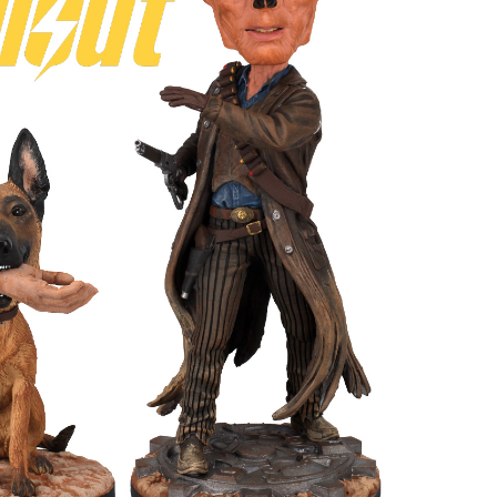
Controle
Espacial
Kit de Mo
Esportes
Outdoors
Móveis
Dollhous
Aquático
DIY
Bebês
Pedal
AAA
Publiedito