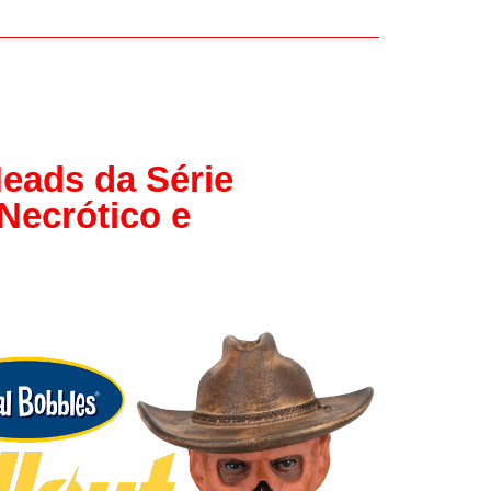
Papel
Outros
Robôs
Harry Pot
eads da Série
Natal
Necrótico e
Doctor W
Star Trek
Educativ
Props
Arte
Ciências
Chaveiro
Madeira