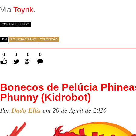
Via
Toynk
.
CONTINUE LENDO
EM
PELÚCIA E PANO
TELEVISÃO
0
0
0
0
Comentários
Bonecos de Pelúcia Phinea
Phunny (Kidrobot)
Por
Dado Ellis
em 20 de April de 2026