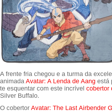
A frente fria chegou e a turma da excele
animada
Avatar: A Lenda de Aang
está 
te esquentar com este incrível
cobertor
Silver Buffalo.
O cobertor
Avatar: The Last Airbender 