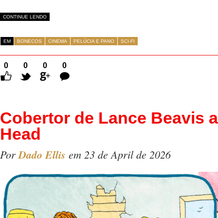
CONTINUE LENDO
EM
BONECOS
CINEMA
PELÚCIA E PANO
SCI-FI
0
0
0
0
Comentários
Cobertor de Lance Beavis a
Head
Por
Dado Ellis
em 23 de April de 2026