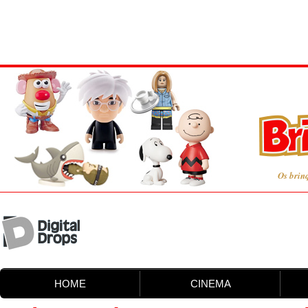
Os brin
HOME
CINEMA