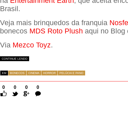
na
Entertainment Earth
, que aceita en
Brasil.
Veja mais brinquedos da franquia
Nosfe
bonecos
MDS Roto Plush
aqui no Blog 
Via
Mezco Toyz
.
CONTINUE LENDO
EM
BONECOS
CINEMA
HORROR
PELÚCIA E PANO
0
0
0
0
Comentários