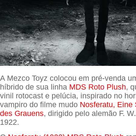
A Mezco Toyz colocou em pré-venda u
híbrido de sua linha
MDS Roto Plush
, 
vinil rotocast e pelúcia, inspirado no ho
vampiro do filme mudo
Nosferatu, Eine
des Grauens
, dirigido pelo alemão F. 
1922.