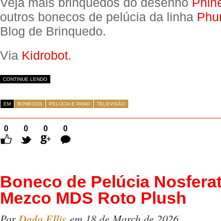
Veja mais brinquedos do desenho
Phin
outros bonecos de pelúcia da linha
Phu
Blog de Brinquedo.
Via
Kidrobot
.
CONTINUE LENDO
EM
BONECOS
PELÚCIA E PANO
TELEVISÃO
0
0
0
0
Comentários
Boneco de Pelúcia Nosferat
Mezco MDS Roto Plush
Por
Dado Ellis
em 18 de March de 2026