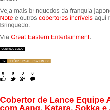
Veja mais brinquedos da franquia japo
Note
e outros
cobertores incríveis
aqui 
Brinquedo.
Via
Great Eastern Entertainment
.
CONTINUE LENDO
EM
PELÚCIA E PANO
QUADRINHOS
0
0
0
0
Comentários
Cobertor de Lance Equipe 
com Aang, Katara, Sokka e