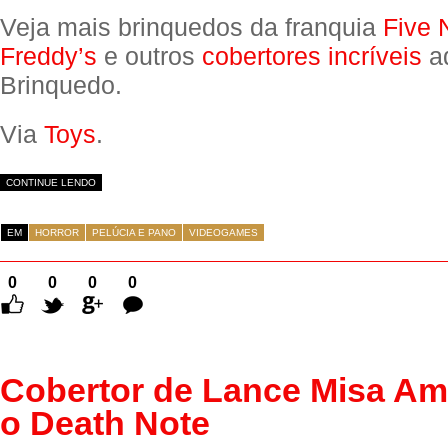
Veja mais brinquedos da franquia
Five 
Freddy’s
e outros
cobertores incríveis
aq
Brinquedo.
Via
Toys
.
CONTINUE LENDO
EM
HORROR
PELÚCIA E PANO
VIDEOGAMES
0
0
0
0
Comentários
Cobertor de Lance Misa A
o Death Note