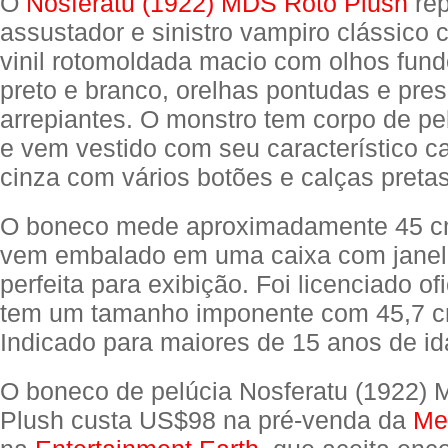
O
Nosferatu (1922) MDS Roto Plush
rep
assustador e sinistro vampiro clássico
vinil rotomoldada macio com olhos fund
preto e branco, orelhas pontudas e pre
arrepiantes. O monstro tem corpo de pe
e vem vestido com seu característico c
cinza com vários botões e calças preta
O boneco mede aproximadamente 45 cm
vem embalado em uma caixa com janela
perfeita para exibição. Foi licenciado of
tem um tamanho imponente com 45,7 cm
Indicado para maiores de 15 anos de id
O boneco de pelúcia Nosferatu (1922)
Plush custa US$98 na pré-venda da
Me