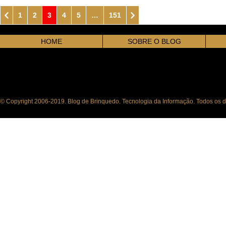
1
2
3
4
5
…
151
HOME
SOBRE O BLOG
© Copyright 2006-2019. Blog de Brinquedo. Tecnologia da Informação. Todos os di