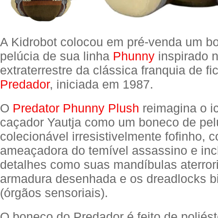
A Kidrobot colocou em pré-venda um b
pelúcia de sua linha
Phunny
inspirado 
extraterrestre da clássica franquia de fi
Predador
, iniciada em 1987.
O
Predator Phunny Plush
reimagina o ic
caçador Yautja como um boneco de pel
colecionável irresistivelmente fofinho,
ameaçadora do temível assassino e inc
detalhes como suas mandíbulas aterror
armadura desenhada e os dreadlocks b
(órgãos sensoriais).
O boneco do Predador é feito de poliés