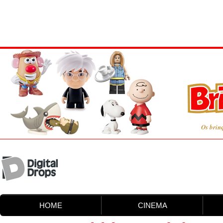
Os brin
HOME
CINEMA