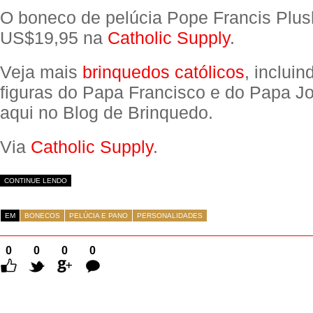
O boneco de pelúcia Pope Francis Plus
US$19,95 na
Catholic Supply
.
Veja mais
brinquedos católicos
, incluin
figuras do Papa Francisco e do Papa Jo
aqui no Blog de Brinquedo.
Via
Catholic Supply
.
CONTINUE LENDO
EM
BONECOS
PELÚCIA E PANO
PERSONALIDADES
0
0
0
0
Comentários