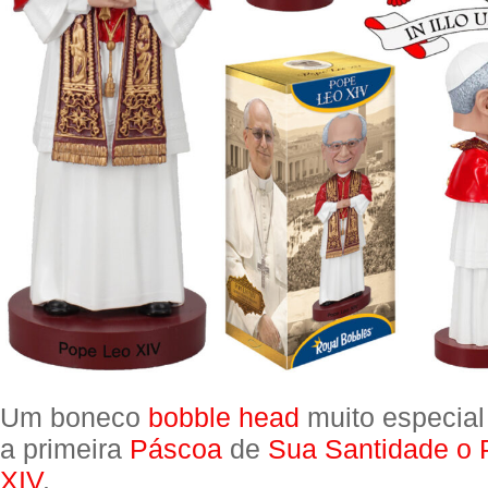
Um boneco
bobble head
muito especial
a primeira
Páscoa
de
Sua Santidade o
XIV
.