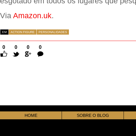
esgotado em todos os lugares que pesq
Via
Amazon.uk
.
EM
ACTION FIGURE
PERSONALIDADES
0
0
0
0
Comentários
HOME
SOBRE O BLOG