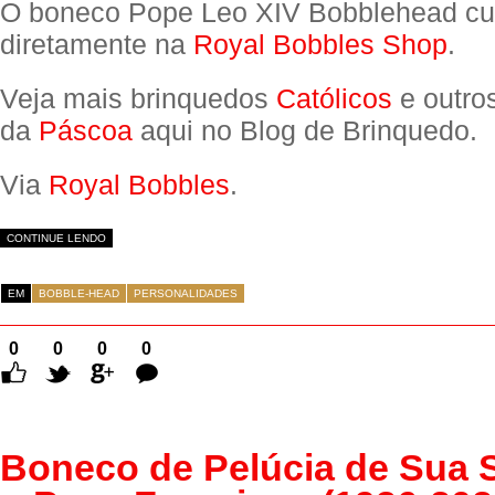
O boneco Pope Leo XIV Bobblehead cu
diretamente na
Royal Bobbles Shop
.
Veja mais brinquedos
Católicos
e outro
da
Páscoa
aqui no Blog de Brinquedo.
Via
Royal Bobbles
.
CONTINUE LENDO
EM
BOBBLE-HEAD
PERSONALIDADES
0
0
0
0
Comentários
Boneco de Pelúcia de Sua 