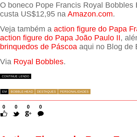
O boneco Pope Francis Royal Bobbles
custa US$12,95 na
Amazon.com
.
Veja também a
action figure do Papa F
action figure do Papa João Paulo II
, al
brinquedos de Páscoa
aqui no Blog de 
Via
Royal Bobbles
.
CONTINUE LENDO
EM
BOBBLE-HEAD
DESTAQUES
PERSONALIDADES
0
0
0
0
Comentários