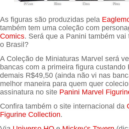
As figuras são produzidas pela
Eaglem
também tem uma coleção com person
Comics
. Será que a Panini também vai 
o Brasil?
A Coleção de Miniaturas Marvel será v
bancas com a primeira figura custando
demais R$49,50 (ainda não vi nas banc
melhor maneira para quem quer colecion
assinatura no site
Panini Marvel Figurin
Confira também o site internacional da
Figurine Collection
.
Via
Universo HQ
e
Mickey’s Tavern
(dic