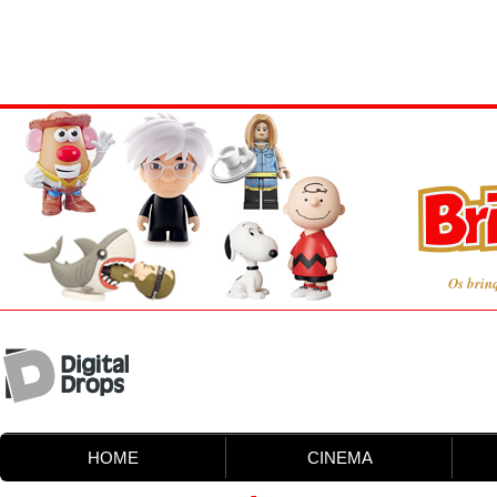
Os brin
HOME
CINEMA