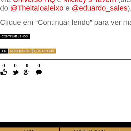
do
@Theitaloaleixo
e
@eduardo_sales
)
Clique em “Continuar lendo” para ver ma
CONTINUE LENDO
EM
MINI-FIGURAS
QUADRINHOS
0
0
0
0
Comentários