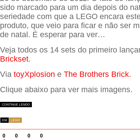
sido marcado para um dia depois do nat
seriedade com que a LEGO encara est
produto, que veio para ficar e não ser
de natal. É esperar para ver…
Veja todos os 14 sets do primeiro lança
Brickset
.
Via
toyXplosion
e
The Brothers Brick
.
Clique abaixo para ver mais imagens.
CONTINUE LENDO
EM
LEGO
0
0
0
0