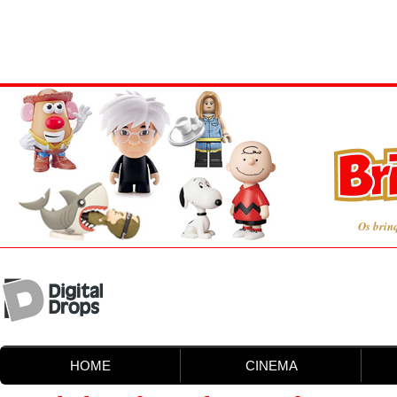
Os brin
HOME
CINEMA