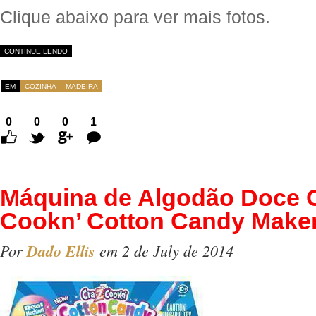
Clique abaixo para ver mais fotos.
CONTINUE LENDO
EM
COZINHA
MADEIRA
0
0
0
1
Comentário
Máquina de Algodão Doce C
Cookn’ Cotton Candy Make
Por
Dado Ellis
em 2 de July de 2014