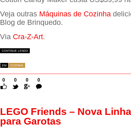
Veja outras
Máquinas de Cozinha
delic
Blog de Brinquedo.
Via
Cra-Z-Art
.
CONTINUE LENDO
EM
COZINHA
0
0
0
0
Comentários
LEGO Friends – Nova Linh
para Garotas