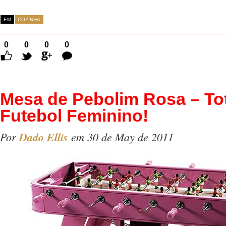
EM
COZINHA
0
0
0
0
Comentários
Mesa de Pebolim Rosa – To
Futebol Feminino!
Por
Dado Ellis
em 30 de May de 2011