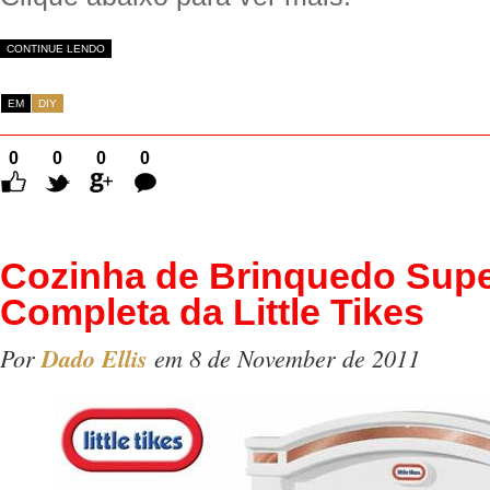
CONTINUE LENDO
EM
DIY
0
0
0
0
Comentários
Cozinha de Brinquedo Sup
Completa da Little Tikes
Por
Dado Ellis
em 8 de November de 2011