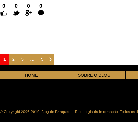
0
0
0
0
Comentários
1
2
3
…
9
HOME
SOBRE O BLOG
© Copyright 2006-2019. Blog de Brinquedo. Tecnologia da Informação. Todos os di