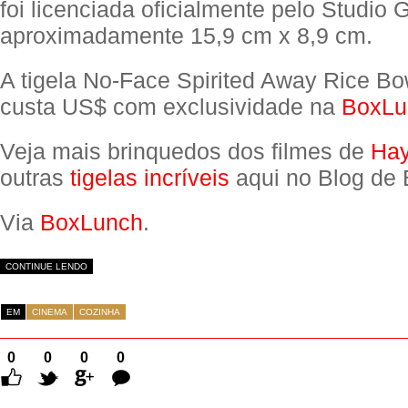
foi licenciada oficialmente pelo Studio 
aproximadamente 15,9 cm x 8,9 cm.
A tigela No-Face Spirited Away Rice Bo
custa US$ com exclusividade na
BoxLu
Veja mais brinquedos dos filmes de
Hay
outras
tigelas incríveis
aqui no Blog de 
Via
BoxLunch
.
CONTINUE LENDO
EM
CINEMA
COZINHA
0
0
0
0
Comentários