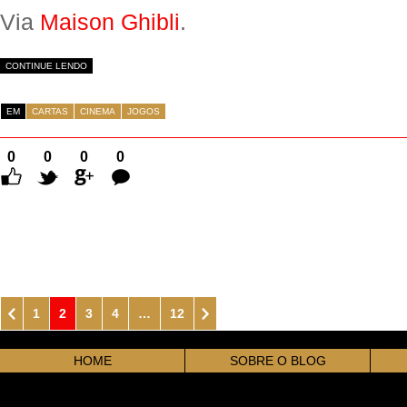
Via
Maison Ghibli
.
CONTINUE LENDO
EM
CARTAS
CINEMA
JOGOS
0
0
0
0
Comentários
1
2
3
4
…
12
HOME
SOBRE O BLOG