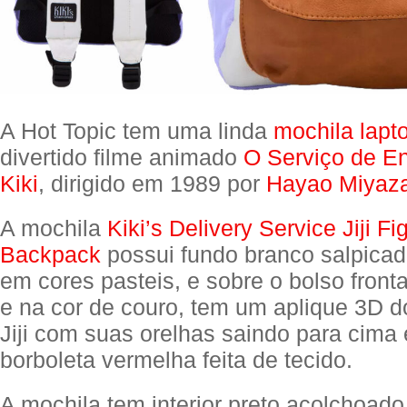
A Hot Topic tem uma linda
mochila lapt
divertido filme animado
O Serviço de E
Kiki
, dirigido em 1989 por
Hayao Miyaza
A mochila
Kiki’s Delivery Service Jiji Fi
Backpack
possui fundo branco salpicado
em cores pasteis, e sobre o bolso front
e na cor de couro, tem um aplique 3D d
Jiji com suas orelhas saindo para cima 
borboleta vermelha feita de tecido.
A mochila tem interior preto acolchoad