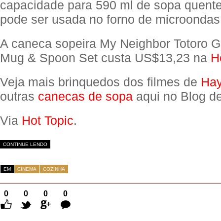
capacidade para 590 ml de sopa quente 
pode ser usada no forno de microondas
A caneca sopeira My Neighbor Totoro 
Mug & Spoon Set custa US$13,23 na
H
Veja mais brinquedos dos filmes de
Hay
outras
canecas de sopa
aqui no Blog d
Via
Hot Topic
.
CONTINUE LENDO
EM
CINEMA
COZINHA
0
0
0
0
Comentários