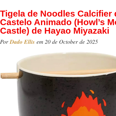
Tigela de Noodles Calcifier
Castelo Animado (Howl’s M
Castle) de Hayao Miyazaki
Por
Dado Ellis
em 20 de October de 2025