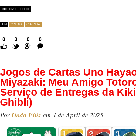
CONTINUE LENDO
EM
CINEMA
COZINHA
0
0
0
0
Comentários
Jogos de Cartas Uno Haya
Miyazaki: Meu Amigo Totor
Serviço de Entregas da Kiki
Ghibli)
Por
Dado Ellis
em 4 de April de 2025