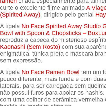
ramen
criada especialmente para alime
curte o excelente filme animado
A Viag
(Spirited Away)
, dirigido pelo genial
Hay
A tigela
No Face Spirited Away Studio 
Bowl with Spoon & Chopsticks – BoxLu
reproduz a cabeça do misterioso espíri
Kaonashi (Sem Rosto)
com sua aparên
enigmática, túnica preta e máscara bra
sem expressão.
A tigela
No Face Ramen Bowl
tem um f
pouco diferente, mais funda e com duas
laterais, para ser carregada sem queim
não possui furos para apoiar os hashis
com uma colher de cerâmica vermelha 