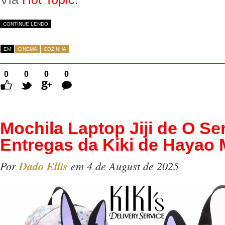
CONTINUE LENDO
EM
CINEMA
COZINHA
0
0
0
0
Comentários
Mochila Laptop Jiji de O Se
Entregas da Kiki de Hayao 
Por
Dado Ellis
em 4 de August de 2025