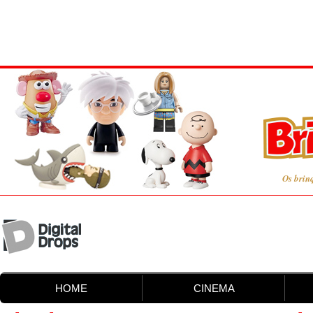
Os brin
HOME
CINEMA