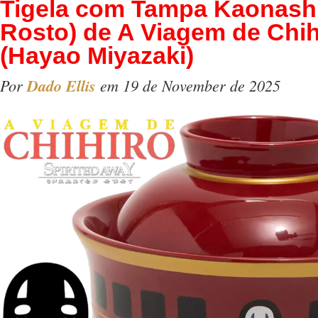
Tigela com Tampa Kaonash
Rosto) de A Viagem de Chih
(Hayao Miyazaki)
Por
Dado Ellis
em 19 de November de 2025