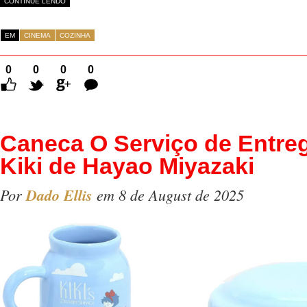
CONTINUE LENDO
EM
CINEMA
COZINHA
0
0
0
0
Comentários
Caneca O Serviço de Entre
Kiki de Hayao Miyazaki
Por
Dado Ellis
em 8 de August de 2025