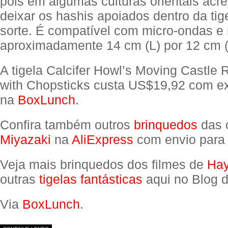
pois em algumas culturas orientais acre
deixar os hashis apoiados dentro da tig
sorte. É compatível com micro-ondas 
aproximadamente 14 cm (L) por 12 cm (
A tigela Calcifer Howl’s Moving Castle
with Chopsticks custa US$19,92 com ex
na
BoxLunch
.
Confira também outros
brinquedos
das 
Miyazaki
na
AliExpress
com envio para o
Veja mais brinquedos dos filmes de
Hay
outras
tigelas fantásticas
aqui no Blog d
Via
BoxLunch
.