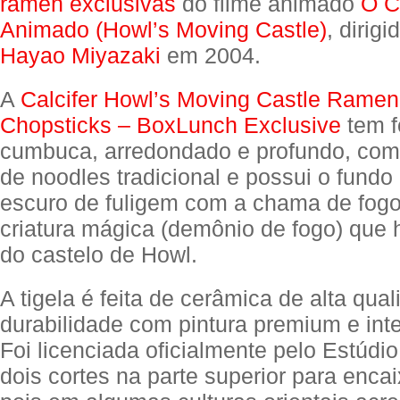
ramen exclusivas
do filme animado
O C
Animado (Howl’s Moving Castle)
, dirig
Hayao Miyazaki
em 2004.
A
Calcifer Howl’s Moving Castle Ramen
Chopsticks – BoxLunch Exclusive
tem f
cumbuca, arredondado e profundo, com
de noodles tradicional e possui o fundo
escuro de fuligem com a chama de fogo
criatura mágica (demônio de fogo) que h
do castelo de Howl.
A tigela é feita de cerâmica de alta qua
durabilidade com pintura premium e inte
Foi licenciada oficialmente pelo Estúdio
dois cortes na parte superior para encai