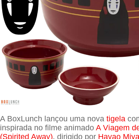
A BoxLunch lançou uma nova
tigela
com
inspirada no filme animado
A Viagem de
(Spirited Away)
, dirigido por
Hayao Miya