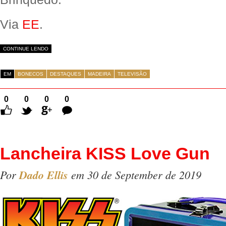
Via
EE
.
CONTINUE LENDO
EM
BONECOS
DESTAQUES
MADEIRA
TELEVISÃO
0
0
0
0
Comentários
Lancheira KISS Love Gun
Por
Dado Ellis
em 30 de September de 2019