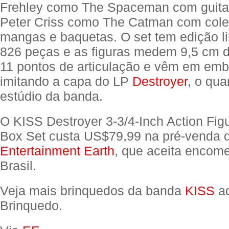
Frehley como The Spaceman com guitar
Peter Criss como The Catman com col
mangas e baquetas. O set tem edição l
826 peças e as figuras medem 9,5 cm d
11 pontos de articulação e vêm em em
imitando a capa do LP
Destroyer
, o qua
estúdio da banda.
O KISS Destroyer 3-3/4-Inch Action Fig
Box Set custa US$79,99 na pré-venda d
Entertainment Earth
, que aceita encom
Brasil.
Veja mais brinquedos da banda
KISS
aq
Brinquedo.