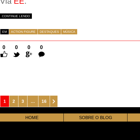
Via
EE
.
CONTINUE LENDO
EM
ACTION FIGURE
DESTAQUES
MÚSICA
0
0
0
0
Comentários
1
2
3
…
16
HOME
SOBRE O BLOG