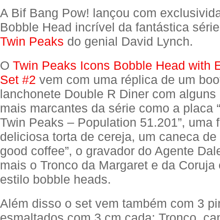
A Bif Bang Pow! lançou com exclusivid
Bobble Head incrível da fantástica série
Twin Peaks
do genial David Lynch.
O
Twin Peaks Icons Bobble Head with 
Set #2
vem com uma réplica de um boo
lanchonete Double R Diner com alguns
mais marcantes da série como a placa
Twin Peaks – Population 51.201”, uma f
deliciosa torta de cereja, um caneca de
good coffee”, o gravador do Agente Dal
mais o Tronco da Margaret e da Coruja
estilo bobble heads.
Além disso o set vem também com 3 pi
esmaltados com 3 cm cada: Tronco, ca