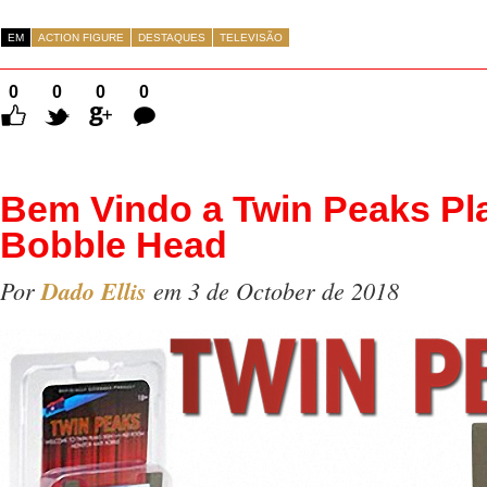
EM
ACTION FIGURE
DESTAQUES
TELEVISÃO
0
0
0
0
Comentários
Bem Vindo a Twin Peaks Pl
Bobble Head
Por
Dado Ellis
em 3 de October de 2018