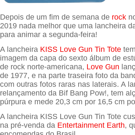
Depois de um fim de semana de
rock
no
2019 nada melhor que uma lancheira 
para animar a segunda-feira!
A lancheira
KISS Love Gun Tin Tote
tem
imagem da capa do sexto álbum de est
de rock norte-americana,
Love Gun
lanç
de 1977, e na parte traseira foto da ba
com outras fotos raras nas laterais. A l
relançamento da Bif Bang Pow!, tem alç
púrpura e mede 20,3 cm por 16,5 cm po
A lancheira KISS Love Gun Tin Tote cu
na pré-venda da
Entertainment Earth
, q
encomendas do Brasil.