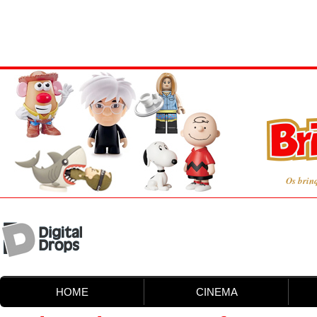
Os brin
HOME
CINEMA