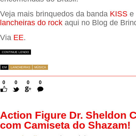
Veja mais brinquedos da banda
KISS
e 
lancheiras do rock
aqui no Blog de Brin
Via
EE
.
CONTINUE LENDO
EM
LANCHEIRAS
MÚSICA
0
0
0
0
Comentários
Action Figure Dr. Sheldon 
com Camiseta do Shazam!