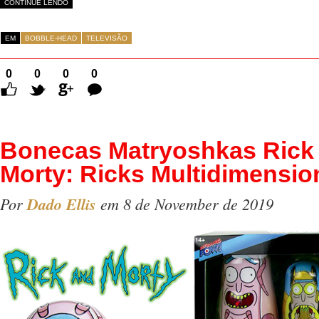
CONTINUE LENDO
EM
BOBBLE-HEAD
TELEVISÃO
0
0
0
0
Comentários
Bonecas Matryoshkas Rick
Morty: Ricks Multidimensio
Por
Dado Ellis
em 8 de November de 2019