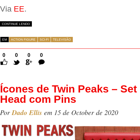
Via
EE
.
CONTINUE LENDO
EM
ACTION FIGURE
SCI-FI
TELEVISÃO
0
0
0
0
Comentários
Ícones de Twin Peaks – Set
Head com Pins
Por
Dado Ellis
em 15 de October de 2020