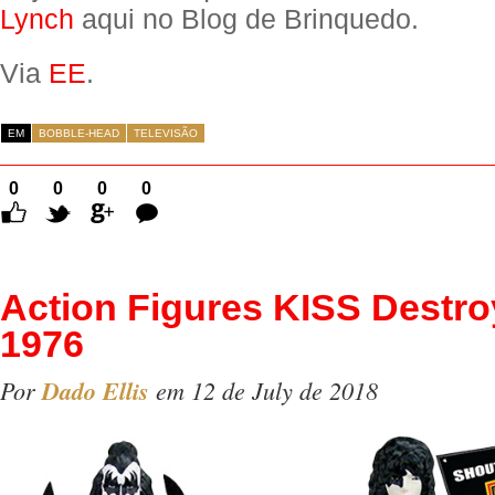
Lynch
aqui no Blog de Brinquedo.
Via
EE
.
EM
BOBBLE-HEAD
TELEVISÃO
0
0
0
0
Comentários
Action Figures KISS Destro
1976
Por
Dado Ellis
em 12 de July de 2018