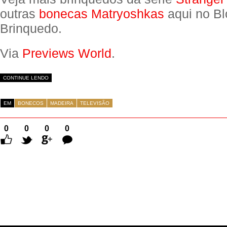
outras
bonecas Matryoshkas
aqui no Bl
Brinquedo.
Via
Previews World
.
CONTINUE LENDO
EM
BONECOS
MADEIRA
TELEVISÃO
0
0
0
0
Comentários