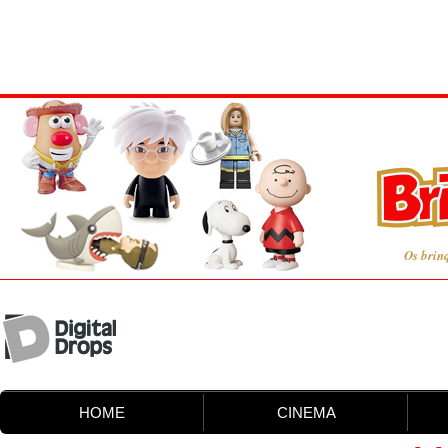
Os brin
HOME
CINEMA