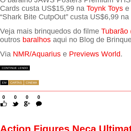
Cards custa US$15,99 na
Toynk Toys
e 
“Shark Bite CutpOut” custa US$6,99 na
Veja mais brinquedos do filme
Tubarão 
outros
baralhos
aqui no Blog de Brinqu
Via
NMR/Aquarius
e
Previews World
.
CONTINUE LENDO
EM
CARTAS
CINEMA
0
0
0
0
Comentários
Action Figures Neca Ultima