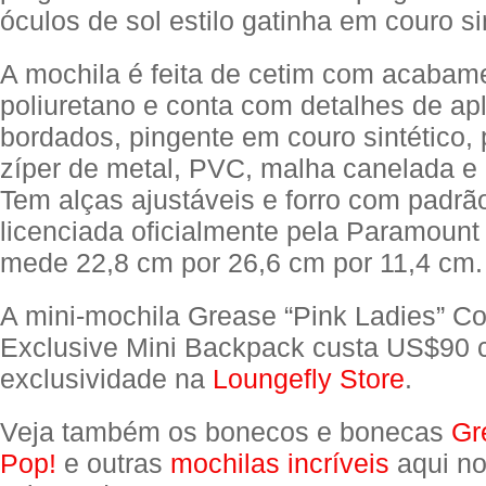
óculos de sol estilo gatinha em couro si
A mochila é feita de cetim com acaba
poliuretano e conta com detalhes de ap
bordados, pingente em couro sintético,
zíper de metal, PVC, malha canelada e
Tem alças ajustáveis e forro com padrão
licenciada oficialmente pela Paramount 
mede 22,8 cm por 26,6 cm por 11,4 cm.
A mini-mochila Grease “Pink Ladies” C
Exclusive Mini Backpack custa US$90
exclusividade na
Loungefly Store
.
Veja também os bonecos e bonecas
Gr
Pop!
e outras
mochilas incríveis
aqui no