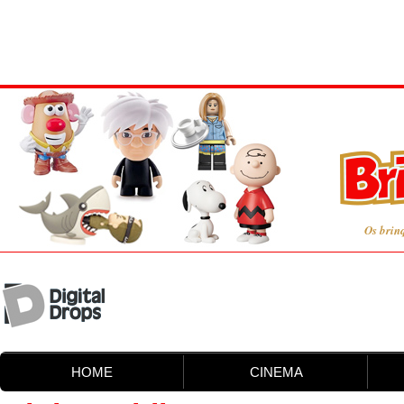
Os brin
HOME
CINEMA