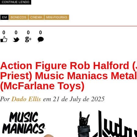
CONTINUE LENDO
EM
BONECOS
CINEMA
MINI-FIGURAS
0
0
0
0
Comentários
Action Figure Rob Halford 
Priest) Music Maniacs Metal
(McFarlane Toys)
Por
Dado Ellis
em 21 de July de 2025