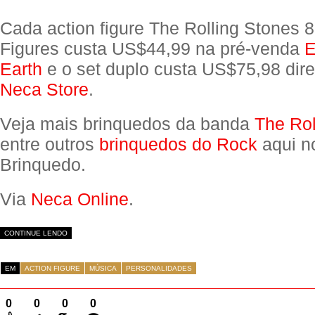
Cada action figure The Rolling Stones 8
Figures custa US$44,99 na pré-venda
E
Earth
e o set duplo custa US$75,98 dir
Neca Store
.
Veja mais brinquedos da banda
The Rol
entre outros
brinquedos do Rock
aqui n
Brinquedo.
Via
Neca Online
.
CONTINUE LENDO
EM
ACTION FIGURE
MÚSICA
PERSONALIDADES
0
0
0
0