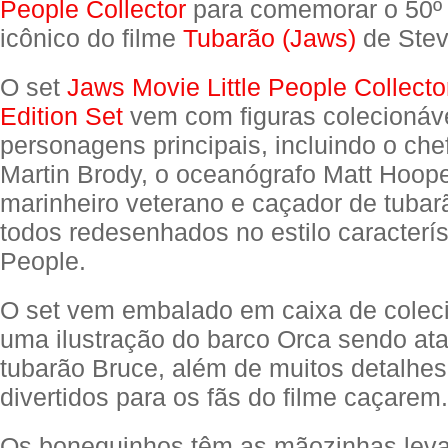
People Collector
para comemorar o 50º 
icônico do filme
Tubarão (Jaws)
de Stev
O set
Jaws Movie Little People Collecto
Edition Set
vem com figuras colecionáve
personagens principais, incluindo o chef
Martin Brody, o oceanógrafo Matt Hoope
marinheiro veterano e caçador de tubar
todos redesenhados no estilo característ
People.
O set vem embalado em caixa de colec
uma ilustração do barco Orca sendo at
tubarão Bruce, além de muitos detalhe
divertidos para os fãs do filme caçarem.
Os bonequinhos têm as mãozinhas leva