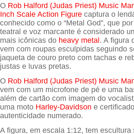
O
Rob Halford (Judas Priest) Music Man
Inch Scale Action Figure
captura o lendá
conhecido como o “Metal God”, que por
teatral e voz marcante é considerado u
mais icônicas do
heavy metal
. A figura
vem com roupas esculpidas seguindo s
jaqueta de couro preto com tachas e reb
justas e luvas pretas.
O
Rob Halford (Judas Priest) Music Ma
vem com um microfone de pé e uma bas
além de cartão com imagem do vocalis
uma moto
Harley-Davidson
e certificad
autenticidade numerado.
A figura, em escala 1:12, tem escultura