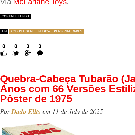
Via
McFarlane Toys
.
CONTINUE LENDO
EM
ACTION FIGURE
MÚSICA
PERSONALIDADES
0
0
0
0
Comentários
Quebra-Cabeça Tubarão (Ja
Anos com 66 Versões Estil
Pôster de 1975
Por
Dado Ellis
em 11 de July de 2025