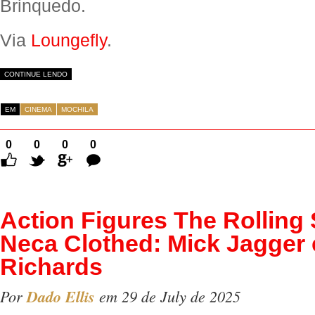
Brinquedo.
Via
Loungefly
.
CONTINUE LENDO
EM
CINEMA
MOCHILA
0
0
0
0
Comentários
Action Figures The Rolling
Neca Clothed: Mick Jagger 
Richards
Por
Dado Ellis
em 29 de July de 2025