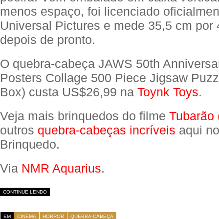
menos espaço, foi licenciado oficialmen
Universal Pictures e mede 35,5 cm por
depois de pronto.
O quebra-cabeça JAWS 50th Anniversa
Posters Collage 500 Piece Jigsaw Puzzl
Box) custa US$26,99 na
Toynk Toys
.
Veja mais brinquedos do filme
Tubarão 
outros
quebra-cabeças incríveis
aqui no
Brinquedo.
Via
NMR Aquarius
.
CONTINUE LENDO
EM
CINEMA
HORROR
QUEBRA-CABEÇA