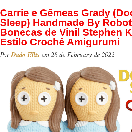
Carrie e Gêmeas Grady (Do
Sleep) Handmade By Robot
Bonecas de Vinil Stephen K
Estilo Crochê Amigurumi
Por
Dado Ellis
em 28 de February de 2022