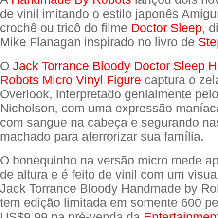
de vinil imitando o estilo japonês Amig
crochê ou tricô do filme
Doctor Sleep
, d
Mike Flanagan inspirado no livro de
Ste
O
Jack Torrance Bloody Doctor Sleep
Robots Micro Vinyl Figure
captura o zel
Overlook, interpretado genialmente pelo
Nicholson, com uma expressão manía
com sangue na cabeça e segurando n
machado para aterrorizar sua família.
O bonequinho na versão micro mede a
de altura e é feito de vinil com um visu
Jack Torrance Bloody Handmade by Ro
tem edição limitada em somente 600 pe
US$9,99 na pré-venda da
Entertainmen