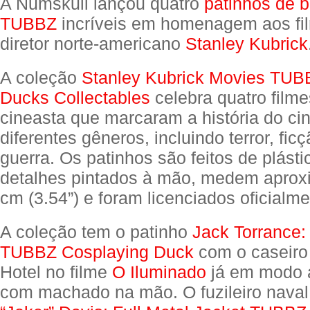
A Numskull lançou quatro
patinhos de 
TUBBZ
incríveis em homenagem aos fil
diretor norte-americano
Stanley Kubrick
A coleção
Stanley Kubrick Movies TUB
Ducks Collectables
celebra quatro film
cineasta que marcaram a história do c
diferentes gêneros, incluindo terror, ficç
guerra. Os patinhos são feitos de plás
detalhes pintados à mão, medem apro
cm (3.54”) e foram licenciados oficialme
A coleção tem o patinho
Jack Torrance:
TUBBZ Cosplaying Duck
com o caseiro
Hotel no filme
O Iluminado
já em modo 
com machado na mão. O fuzileiro nava