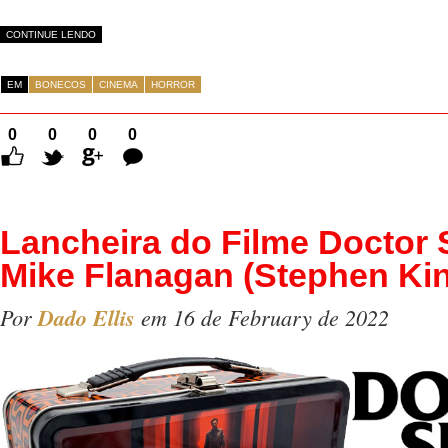
CONTINUE LENDO
EM
BONECOS
CINEMA
HORROR
0
0
0
0
Comentários
Lancheira do Filme Doctor 
Mike Flanagan (Stephen Ki
Por
Dado Ellis
em 16 de February de 2022