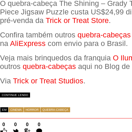
O quebra-cabeça The Shining – Grady 
Piece Jigsaw Puzzle custa US$24,99 d
pré-venda da
Trick or Treat Store
.
Confira também outros
quebra-cabeças
na
AliExpress
com envio para o Brasil.
Veja mais brinquedos da franquia
O Ilu
outros
quebra-cabeças
aqui no Blog de
Via
Trick or Treat Studios
.
CONTINUE LENDO
EM
CINEMA
HORROR
QUEBRA-CABEÇA
0
0
0
0
Comentários