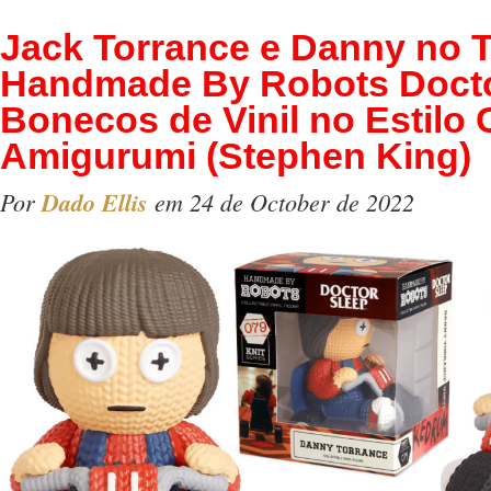
Jack Torrance e Danny no T
Handmade By Robots Docto
Bonecos de Vinil no Estilo
Amigurumi (Stephen King)
Por
Dado Ellis
em 24 de October de 2022