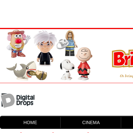
Os brin
HOME
CINEMA