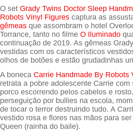
O set
Grady Twins Doctor Sleep Hand
Robots Vinyl Figures
captura as assus
gêmeas
que assombram o hotel Overlo
Torrance, tanto no filme
O Iluminado
qua
continuação de 2019. As gêmeas Grady
vestidas com os característicos vestido
olhos de botões e estão grudadinhas um
A boneca
Carrie Handmade By Robots V
retrata a pobre adolescente Carrie com
porco escorrendo pelos cabelos e rosto
perseguição por bullies na escola, mo
de tocar o terror destruindo tudo. A Ca
vestido rosa e flores nas mãos para se
Queen (rainha do baile).