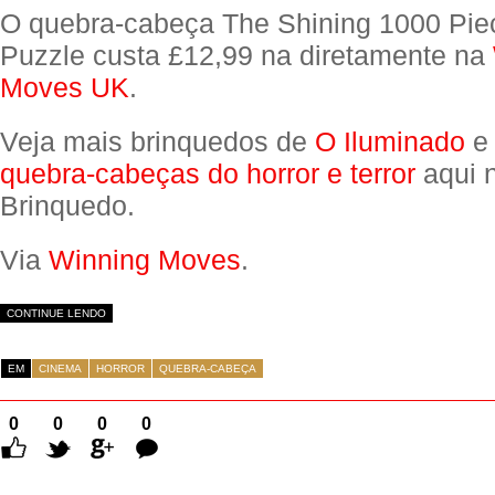
O quebra-cabeça The Shining 1000 Pie
Puzzle custa £12,99 na diretamente na
Moves UK
.
Veja mais brinquedos de
O Iluminado
e 
quebra-cabeças do horror e terror
aqui 
Brinquedo.
Via
Winning Moves
.
CONTINUE LENDO
EM
CINEMA
HORROR
QUEBRA-CABEÇA
0
0
0
0
Comentários