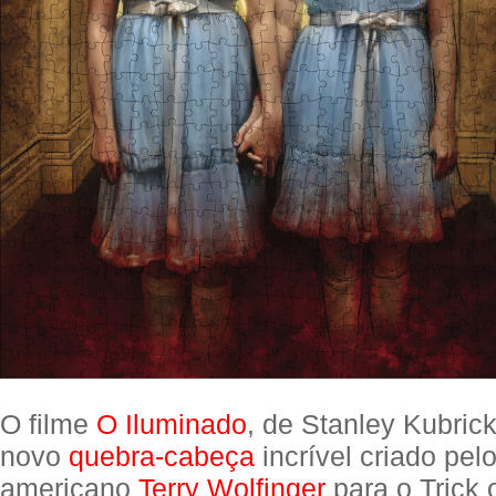
O filme
O Iluminado
, de Stanley Kubric
novo
quebra-cabeça
incrível criado pelo
americano
Terry Wolfinger
para o Trick 