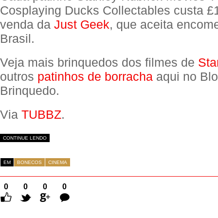
Cosplaying Ducks Collectables custa £1
venda da
Just Geek
, que aceita encom
Brasil.
Veja mais brinquedos dos filmes de
Sta
outros
patinhos de borracha
aqui no Bl
Brinquedo.
Via
TUBBZ
.
CONTINUE LENDO
EM
BONECOS
CINEMA
0
0
0
0
Comentários