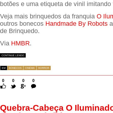
botões e uma etiqueta de vinil imitando 
Veja mais brinquedos da franquia
O Ilu
outros bonecos
Handmade By Robots
a
de Brinquedo.
Via
HMBR
.
CONTINUE LENDO
EM
BONECOS
CINEMA
HORROR
0
0
0
0
Comentários
Quebra-Cabeça O Iluminad