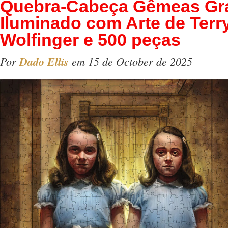
Quebra-Cabeça Gêmeas Gr
Iluminado com Arte de Terr
Wolfinger e 500 peças
Por
Dado Ellis
em 15 de October de 2025