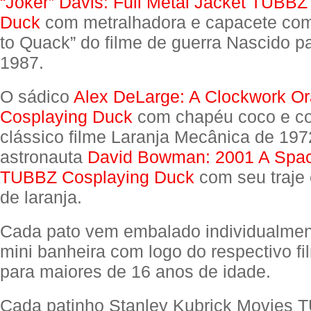
“Joker” Davis: Full Metal Jacket TUBBZ
Duck
com metralhadora e capacete com 
to Quack” do filme de guerra Nascido p
1987.
O sádico
Alex DeLarge: A Clockwork 
Cosplaying Duck
com chapéu coco e cop
clássico filme Laranja Mecânica de 197
astronauta
David Bowman: 2001 A Spa
TUBBZ Cosplaying Duck
com seu traje 
de laranja.
Cada pato vem embalado individualme
mini banheira com logo do respectivo fi
para maiores de 16 anos de idade.
Cada patinho Stanley Kubrick Movies