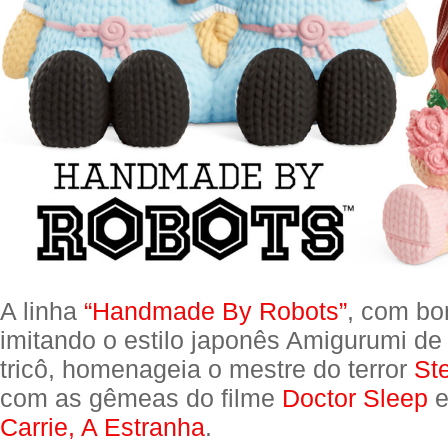
A linha
“Handmade By Robots”
, com bo
imitando o estilo japonês Amigurumi de
tricô, homenageia o mestre do terror
St
com as gêmeas do filme
Doctor Sleep
e
Carrie, A Estranha
.