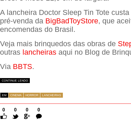
A lancheira Doctor Sleep Tin Tote cust
pré-venda da
BigBadToyStore
, que acei
encomendas do Brasil.
Veja mais brinquedos das obras de
Ste
outras
lancheiras
aqui no Blog de Brinq
Via
BBTS
.
CONTINUE LENDO
EM
CINEMA
HORROR
LANCHEIRAS
0
0
0
0
Comentários