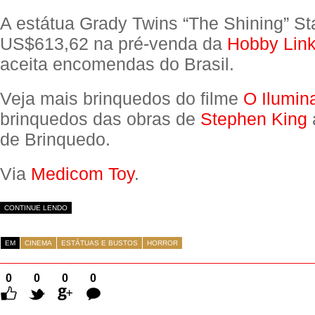
A estátua Grady Twins “The Shining” St
US$613,62 na pré-venda da
Hobby Lin
aceita encomendas do Brasil.
Veja mais brinquedos do filme
O Ilumin
brinquedos das obras de
Stephen King
de Brinquedo.
Via
Medicom Toy
.
CONTINUE LENDO
EM
CINEMA
ESTÁTUAS E BUSTOS
HORROR
0
0
0
0
Comentários