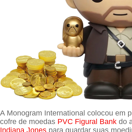
A Monogram International colocou em 
cofre de moedas
PVC Figural Bank
do a
Indiana Jones
para guardar suas moedi