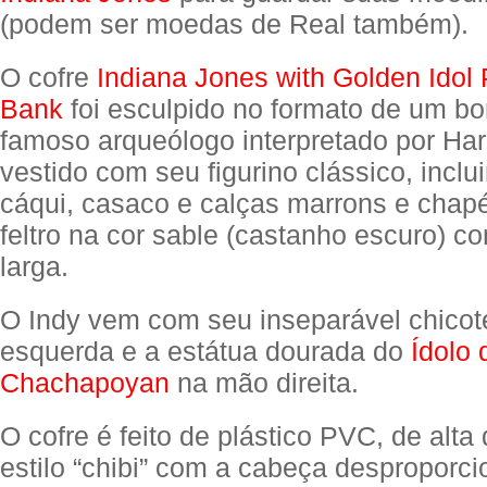
(podem ser moedas de Real também).
O cofre
Indiana Jones with Golden Idol
Bank
foi esculpido no formato de um b
famoso arqueólogo interpretado por Har
vestido com seu figurino clássico, incl
cáqui, casaco e calças marrons e chap
feltro na cor sable (castanho escuro) 
larga.
O Indy vem com seu inseparável chico
esquerda e a estátua dourada do
Ídolo
Chachapoyan
na mão direita.
O cofre é feito de plástico PVC, de alta
estilo “chibi” com a cabeça desproporc