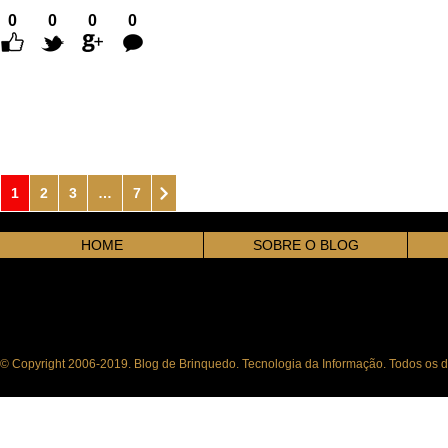
0
0
0
0
Comentários
1
2
3
…
7
HOME
SOBRE O BLOG
© Copyright 2006-2019. Blog de Brinquedo. Tecnologia da Informação. Todos os di