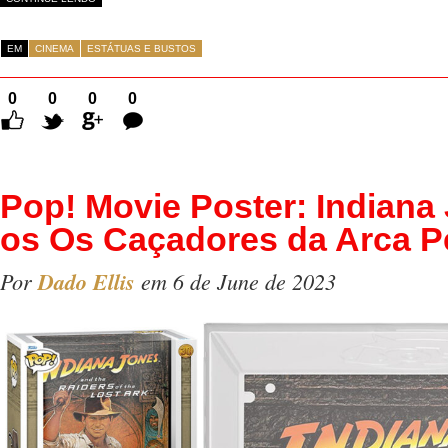
EM
CINEMA
ESTÁTUAS E BUSTOS
0
0
0
0
Comentários
Pop! Movie Poster: Indiana
os Os Caçadores da Arca P
Por
Dado Ellis
em 6 de June de 2023