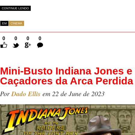
CONTINUE LENDO
EM
CINEMA
0
0
0
0
Comentários
Mini-Busto Indiana Jones e
Caçadores da Arca Perdida
Por
Dado Ellis
em 22 de June de 2023