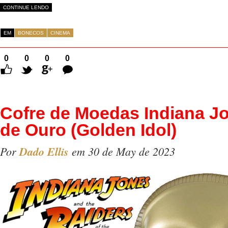
CONTINUE LENDO
EM
BONECOS
CINEMA
0
0
0
0
Comentários
Cofre de Moedas Indiana Jo
de Ouro (Golden Idol)
Por
Dado Ellis
em 30 de May de 2023