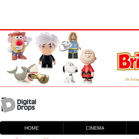
Os brin
HOME
CINEMA