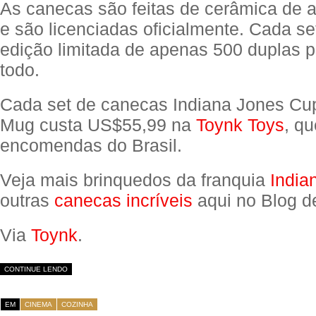
As canecas são feitas de cerâmica de a
e são licenciadas oficialmente. Cada s
edição limitada de apenas 500 duplas 
todo.
Cada set de canecas Indiana Jones Cup
Mug custa US$55,99 na
Toynk Toys
, qu
encomendas do Brasil.
Veja mais brinquedos da franquia
India
outras
canecas incríveis
aqui no Blog d
Via
Toynk
.
CONTINUE LENDO
EM
CINEMA
COZINHA