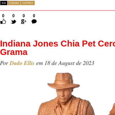
EM
CINEMA
COFRES
0
0
0
0
Comentários
Indiana Jones Chia Pet Cer
Grama
Por
Dado Ellis
em 18 de August de 2023