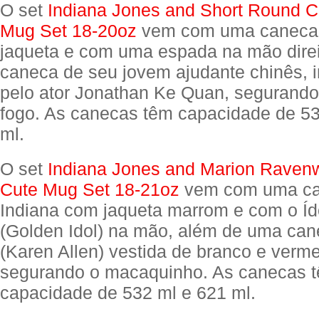
O set
Indiana Jones and Short Round Cu
Mug Set 18-20oz
vem com uma caneca 
jaqueta e com uma espada na mão dire
caneca de seu jovem ajudante chinês, i
pelo ator Jonathan Ke Quan, segurand
fogo. As canecas têm capacidade de 53
ml.
O set
Indiana Jones and Marion Ravenw
Cute Mug Set 18-21oz
vem com uma ca
Indiana com jaqueta marrom e com o Íd
(Golden Idol) na mão, além de uma can
(Karen Allen) vestida de branco e verm
segurando o macaquinho. As canecas 
capacidade de 532 ml e 621 ml.