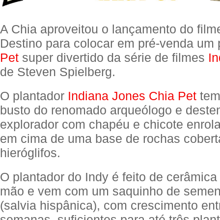
A Chia aproveitou o lançamento do film
Destino para colocar em pré-venda um 
Pet
super divertido da série de filmes
I
de Steven Spielberg.
O plantador
Indiana Jones Chia Pet
tem
busto do renomado arqueólogo e deste
explorador com chapéu e chicote enrol
em cima de uma base de rochas cobert
hieróglifos.
O plantador do Indy é feito de cerâmica 
mão e vem com um saquinho de sement
(salvia hispânica), com crescimento ent
semanas, suficientes para até três plant