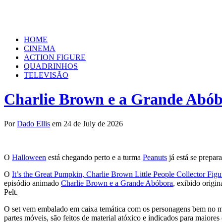
HOME
CINEMA
ACTION FIGURE
QUADRINHOS
TELEVISÃO
Charlie Brown e a Grande Abóbo
Por
Dado Ellis
em 24 de July de 2026
O
Halloween
está chegando perto e a turma
Peanuts
já está se prepa
O
It’s the Great Pumpkin, Charlie Brown Little People Collector Figu
episódio animado
Charlie Brown e a Grande Abóbora
, exibido origi
Pelt.
O set vem embalado em caixa temática com os personagens bem no me
partes móveis, são feitos de material atóxico e indicados para maiores