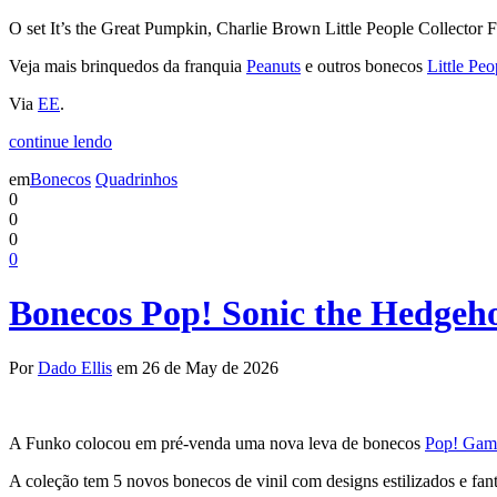
O set It’s the Great Pumpkin, Charlie Brown Little People Collector
Veja mais brinquedos da franquia
Peanuts
e outros bonecos
Little Peo
Via
EE
.
continue lendo
em
Bonecos
Quadrinhos
0
0
0
0
Bonecos Pop! Sonic the Hedgeh
Por
Dado Ellis
em 26 de May de 2026
A Funko colocou em pré-venda uma nova leva de bonecos
Pop! Gam
A coleção tem 5 novos bonecos de vinil com designs estilizados e fan