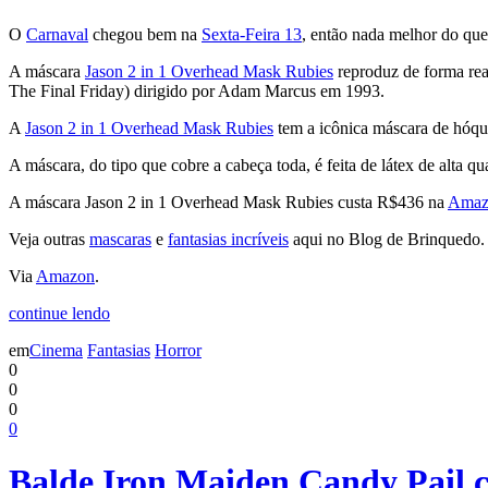
O
Carnaval
chegou bem na
Sexta-Feira 13
, então nada melhor do que
A máscara
Jason 2 in 1 Overhead Mask Rubies
reproduz de forma real
The Final Friday) dirigido por Adam Marcus em 1993.
A
Jason 2 in 1 Overhead Mask Rubies
tem a icônica máscara de hóqu
A máscara, do tipo que cobre a cabeça toda, é feita de látex de alta 
A máscara Jason 2 in 1 Overhead Mask Rubies custa R$436 na
Amaz
Veja outras
mascaras
e
fantasias incríveis
aqui no Blog de Brinquedo.
Via
Amazon
.
continue lendo
em
Cinema
Fantasias
Horror
0
0
0
0
Balde Iron Maiden Candy Pail 