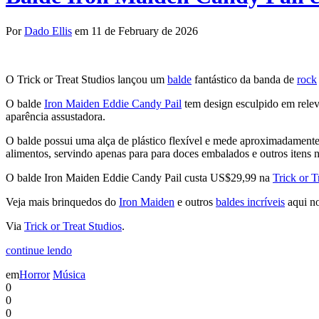
Por
Dado Ellis
em 11 de February de 2026
O Trick or Treat Studios lançou um
balde
fantástico da banda de
rock
O balde
Iron Maiden Eddie Candy Pail
tem design esculpido em relev
aparência assustadora.
O balde possui uma alça de plástico flexível e mede aproximadamente
alimentos, servindo apenas para para doces embalados e outros itens 
O balde Iron Maiden Eddie Candy Pail custa US$29,99 na
Trick or T
Veja mais brinquedos do
Iron Maiden
e outros
baldes incríveis
aqui n
Via
Trick or Treat Studios
.
continue lendo
em
Horror
Música
0
0
0