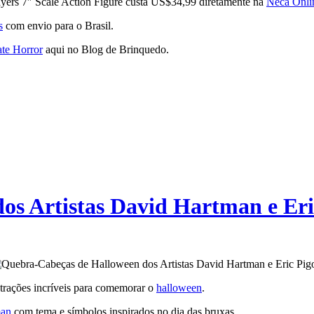
yers 7″ Scale Action Figure custa US$34,99 diretamente na
Neca Onli
s
com envio para o Brasil.
ate Horror
aqui no Blog de Brinquedo.
s Artistas David Hartman e Eri
trações incríveis para comemorar o
halloween
.
man
com tema e símbolos inspirados no dia das bruxas.