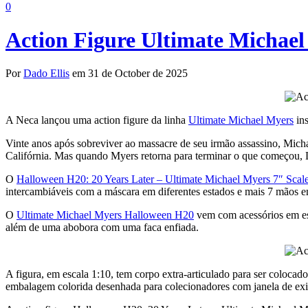
0
Action Figure Ultimate Michae
Por
Dado Ellis
em 31 de October de 2025
A Neca lançou uma action figure da linha
Ultimate Michael Myers
ins
Vinte anos após sobreviver ao massacre de seu irmão assassino, Mich
Califórnia. Mas quando Myers retorna para terminar o que começou, Lau
O
Halloween H20: 20 Years Later – Ultimate Michael Myers 7″ Scale
intercambiáveis com a máscara em diferentes estados e mais 7 mãos e
O
Ultimate Michael Myers Halloween H20
vem com acessórios em esc
além de uma abobora com uma faca enfiada.
A figura, em escala 1:10, tem corpo extra-articulado para ser coloca
embalagem colorida desenhada para colecionadores com janela de exib