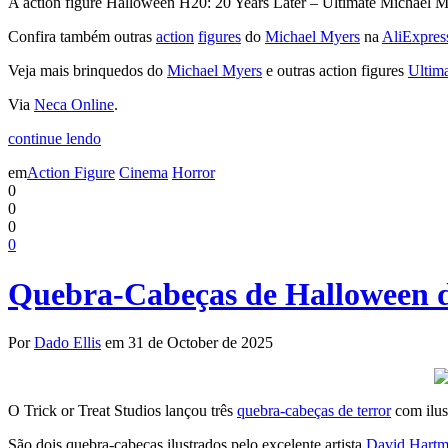
A action figure Halloween H20: 20 Years Later – Ultimate Michael M
Confira também outras
action
figures
do
Michael Myers
na
AliExpres
Veja mais brinquedos do
Michael Myers
e outras action figures
Ultim
Via
Neca Online
.
continue lendo
em
Action Figure
Cinema
Horror
0
0
0
0
Quebra-Cabeças de Halloween do
Por
Dado Ellis
em 31 de October de 2025
O Trick or Treat Studios lançou três
quebra-cabeças de terror
com ilus
São dois quebra-cabeças ilustrados pelo excelente artista
David Hart