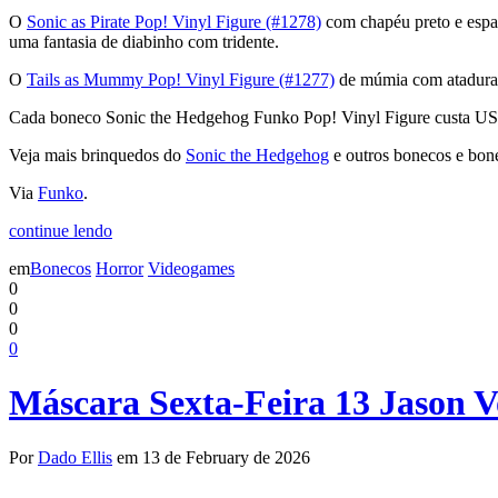
O
Sonic as Pirate Pop! Vinyl Figure (#1278)
com chapéu preto e espa
uma fantasia de diabinho com tridente.
O
Tails as Mummy Pop! Vinyl Figure (#1277)
de múmia com ataduras
Cada boneco Sonic the Hedgehog Funko Pop! Vinyl Figure custa US
Veja mais brinquedos do
Sonic the Hedgehog
e outros bonecos e bo
Via
Funko
.
continue lendo
em
Bonecos
Horror
Videogames
0
0
0
0
Máscara Sexta-Feira 13 Jason V
Por
Dado Ellis
em 13 de February de 2026