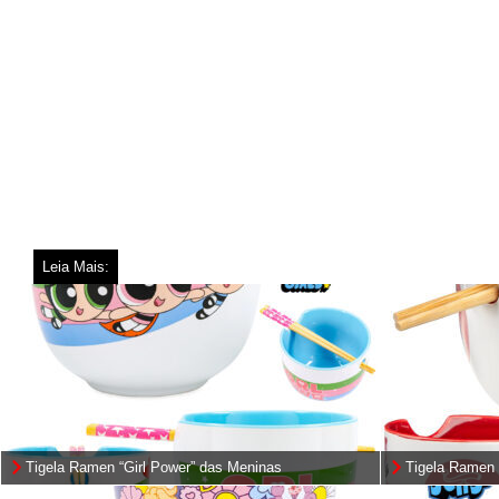
Leia Mais:
Tigela Ramen “Girl Power” das Meninas
Tigela Ramen
Superpoderosas