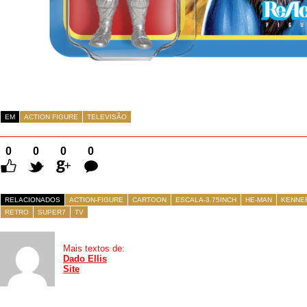
EM
ACTION FIGURE
TELEVISÃO
0
0
0
0
Comentários
RELACIONADOS
ACTION-FIGURE
CARTOON
ESCALA-3.75INCH
HE-MAN
KENNE
RETRO
SUPER7
TV
Mais textos de:
Dado Ellis
Site