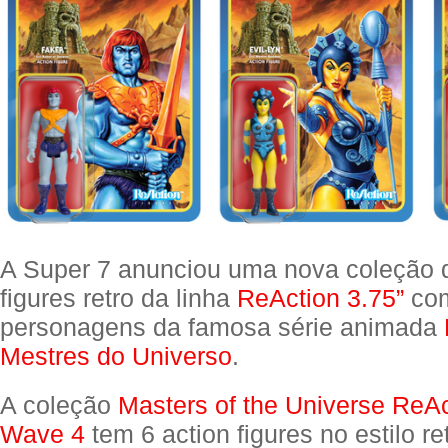
A Super 7 anunciou uma nova coleção d
figures retro da linha
ReAction 3.75”
co
personagens da famosa série animada
Mestres do Universo
.
A coleção
Masters of the Universe ReAc
Wave 4
tem 6 action figures no estilo re