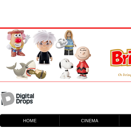
Os brin
HOME
CINEMA