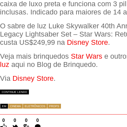
caixa de luxo preta e funciona com 3 p
inclusas. Indicado para maiores de 14 
O sabre de luz Luke Skywalker 40th An
Legacy Lightsaber Set – Star Wars: Retu
custa US$249,99 na
Disney Store
.
Veja mais brinquedos
Star Wars
e outr
luz
aqui no Blog de Brinquedo.
Via
Disney Store
.
CONTINUE LENDO
EM
CINEMA
ELETRÔNICOS
PROPS
0
0
0
0
Comentários