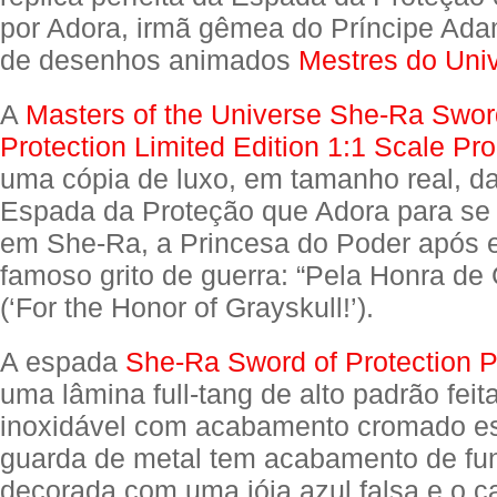
por Adora, irmã gêmea do Príncipe Ada
de desenhos animados
Mestres do Uni
A
Masters of the Universe She-Ra Swor
Protection Limited Edition 1:1 Scale Pr
uma cópia de luxo, em tamanho real, d
Espada da Proteção que Adora para se 
em She-Ra, a Princesa do Poder após 
famoso grito de guerra: “Pela Honra de 
(‘For the Honor of Grayskull!’).
A espada
She-Ra Sword of Protection P
uma lâmina full-tang de alto padrão feit
inoxidável com acabamento cromado e
guarda de metal tem acabamento de fun
decorada com uma jóia azul falsa e o c