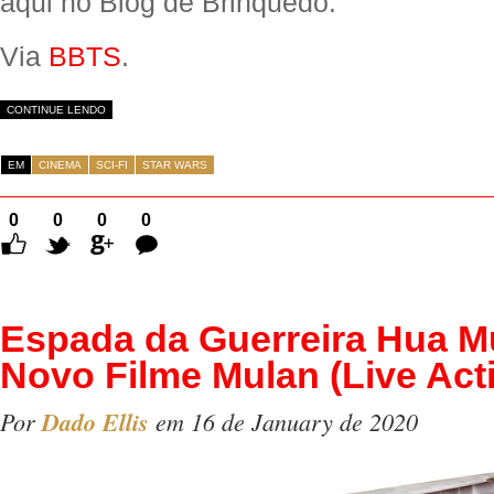
aqui no Blog de Brinquedo.
Via
BBTS
.
CONTINUE LENDO
EM
CINEMA
SCI-FI
STAR WARS
0
0
0
0
Comentários
Espada da Guerreira Hua M
Novo Filme Mulan (Live Act
Por
Dado Ellis
em 16 de January de 2020