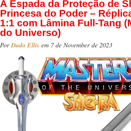
A Espada da Proteção de S
Princesa do Poder – Réplic
1:1 com Lâmina Full-Tang (
do Universo)
Por
Dado Ellis
em 7 de November de 2023