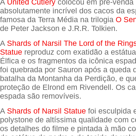
A
United Cutlery
colocou em pré-venda 
absolutamente incrível dos cacos da e
famosa da Terra Média na trilogia
O Sen
de Peter Jackson e J.R.R. Tolkien.
A
Shards of Narsil The Lord of the Ring
Statue
reproduz com exatidão a estátua
Élfica e os fragmentos da icônica espad
foi quebrada por Sauron após a queda d
batalha da Montanha da Perdição, e que
proteção de Elrond em Rivendell. Os c
espada são removíveis.
A
Shards of Narsil Statue
foi esculpida 
polystone de altíssima qualidade com 
os detalhes do filme e pintada à mão co