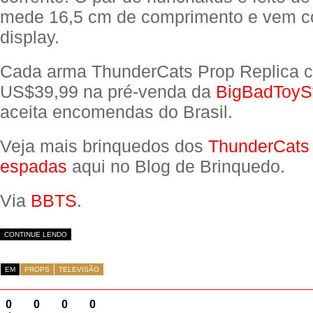
mede 16,5 cm de comprimento e vem c
display.
Cada arma ThunderCats Prop Replica c
US$39,99 na pré-venda da
BigBadToyS
aceita encomendas do Brasil.
Veja mais brinquedos dos
ThunderCats
espadas
aqui no Blog de Brinquedo.
Via
BBTS
.
CONTINUE LENDO
EM
PROPS
TELEVISÃO
0
0
0
0