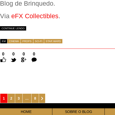
Blog de Brinquedo.
Via
eFX Collectibles
.
CONTINUE LENDO
EM
CINEMA
PROPS
SCI-FI
STAR WARS
0
0
0
0
Comentários
1
2
3
…
8
HOME
SOBRE O BLOG