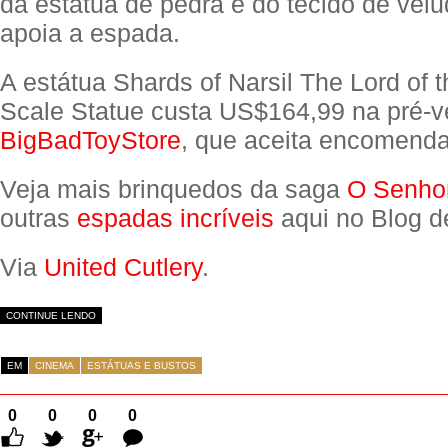
da estátua de pedra e do tecido de vel
apoia a espada.
A estátua Shards of Narsil The Lord of 
Scale Statue custa US$164,99 na pré-
BigBadToyStore
, que aceita encomenda
Veja mais brinquedos da saga
O Senhor
outras
espadas incríveis
aqui no Blog d
Via
United Cutlery
.
CONTINUE LENDO
EM
CINEMA
ESTÁTUAS E BUSTOS
0
0
0
0
Comentários