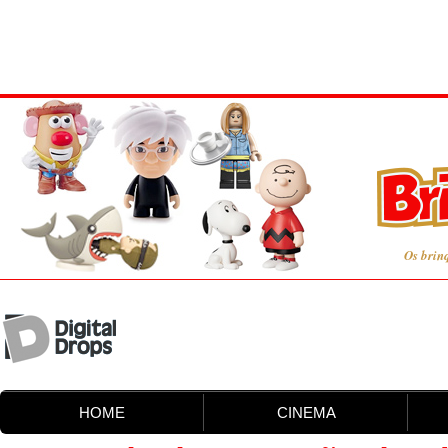
Os brin
HOME
CINEMA