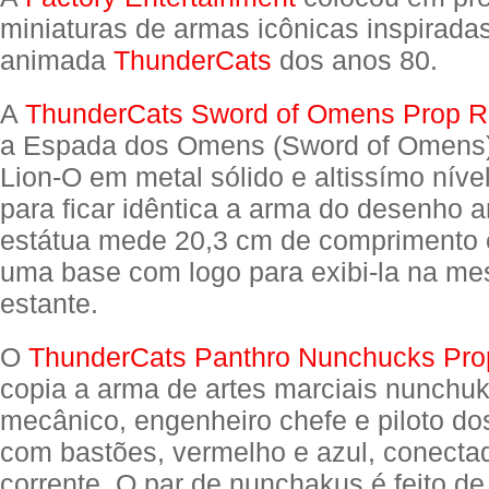
miniaturas de armas icônicas inspiradas
animada
ThunderCats
dos anos 80.
A
ThunderCats Sword of Omens Prop R
a Espada dos Omens (Sword of Omens)
Lion-O em metal sólido e altissímo níve
para ficar idêntica a arma do desenho 
estátua mede 20,3 cm de comprimento
uma base com logo para exibi-la na me
estante.
O
ThunderCats Panthro Nunchucks Pro
copia a arma de artes marciais nunchu
mecânico, engenheiro chefe e piloto d
com bastões, vermelho e azul, conecta
corrente. O par de nunchakus é feito de