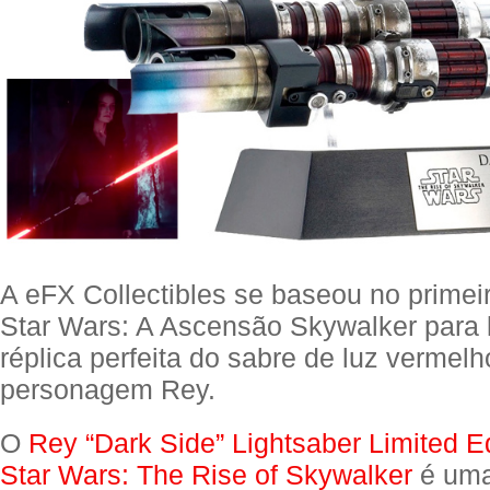
A eFX Collectibles se baseou no primeiro
Star Wars: A Ascensão Skywalker para
réplica perfeita do sabre de luz vermel
personagem Rey.
O
Rey “Dark Side” Lightsaber Limited Ed
Star Wars: The Rise of Skywalker
é uma