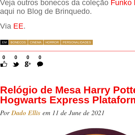
Veja outros bonecos da coleção
Funko 
aqui no Blog de Brinquedo.
Via
EE
.
EM
BONECOS
CINEMA
HORROR
PERSONALIDADES
0
0
0
0
Comentários
Relógio de Mesa Harry Pott
Hogwarts Express Platafor
Por
Dado Ellis
em 11 de June de 2021