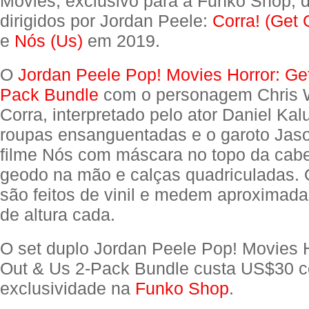
Movies, exclusivo para a Funko Shop, d
dirigidos por Jordan Peele:
Corra! (Get 
e
Nós (Us)
em 2019.
O
Jordan Peele Pop! Movies Horror: Ge
Pack Bundle
com o personagem Chris 
Corra, interpretado pelo ator Daniel Ka
roupas ensanguentadas e o garoto Jas
filme Nós com máscara no topo da cab
geodo na mão e calças quadriculadas.
são feitos de vinil e medem aproximad
de altura cada.
O set duplo Jordan Peele Pop! Movies H
Out & Us 2-Pack Bundle custa US$30 
exclusividade na
Funko Shop
.