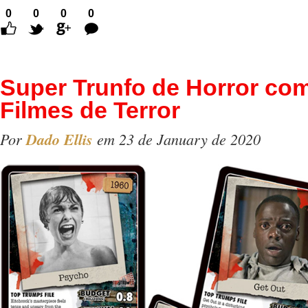
0
0
0
0
Comentários
Super Trunfo de Horror co
Filmes de Terror
Por
Dado Ellis
em 23 de January de 2020