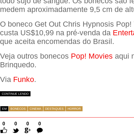
todo sujo de sangue. Os bonecos são fei
medem aproximadamente 9,5 cm de alt
O boneco Get Out Chris Hypnosis Pop! 
custa US$10,99 na pré-venda da
Entert
que aceita encomendas do Brasil.
Veja outros bonecos
Pop! Movies
aqui 
Brinquedo.
Via
Funko
.
CONTINUE LENDO
EM
BONECOS
CINEMA
DESTAQUES
HORROR
0
0
0
0
Comentários