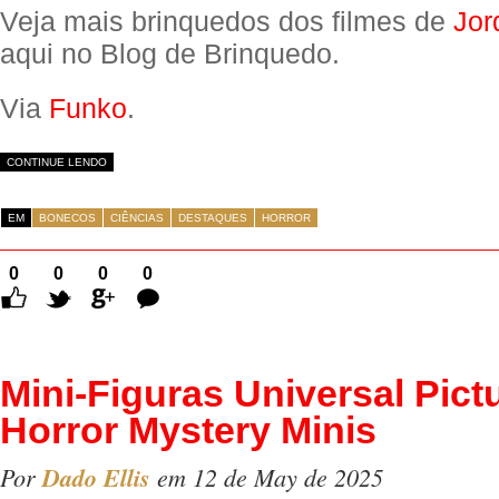
Veja mais brinquedos dos filmes de
Jor
aqui no Blog de Brinquedo.
Via
Funko
.
CONTINUE LENDO
EM
BONECOS
CIÊNCIAS
DESTAQUES
HORROR
0
0
0
0
Comentários
Mini-Figuras Universal Pict
Horror Mystery Minis
Por
Dado Ellis
em 12 de May de 2025