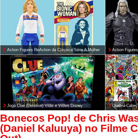
Action Figures ReAction da Clássica Série A Mulher
Action Figures
Biônica
e Roach (Netfl
Jogo Clue (Detetive) Vilãs e Vilões Disney
Quebra-Cabeç
Quadrinhos d
Bonecos Pop! de Chris Wa
(Daniel Kaluuya) no Filme C