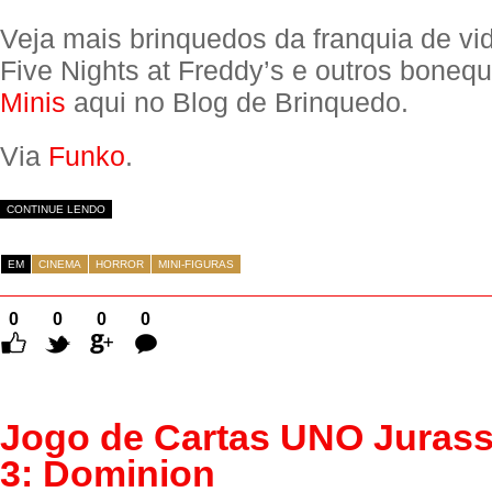
Veja mais brinquedos da franquia de v
Five Nights at Freddy’s e outros boneq
Minis
aqui no Blog de Brinquedo.
Via
Funko
.
CONTINUE LENDO
EM
CINEMA
HORROR
MINI-FIGURAS
0
0
0
0
Comentários
Jogo de Cartas UNO Jurass
3: Dominion