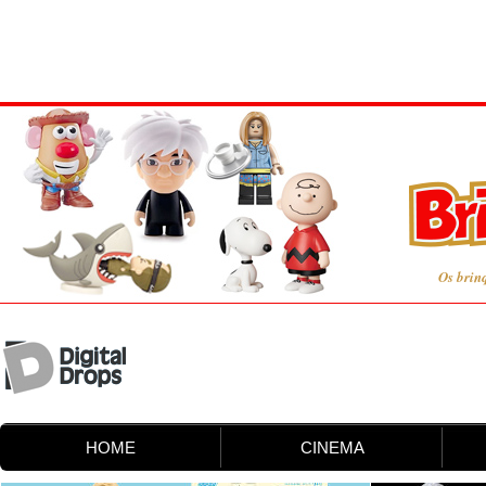
Os brin
HOME
CINEMA