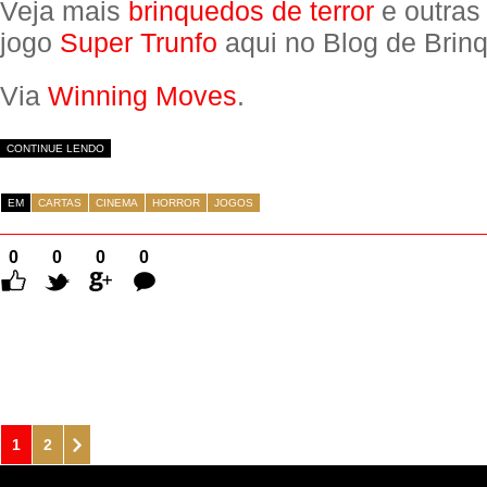
Veja mais
brinquedos de terror
e outras
jogo
Super Trunfo
aqui no Blog de Brin
Via
Winning Moves
.
CONTINUE LENDO
EM
CARTAS
CINEMA
HORROR
JOGOS
0
0
0
0
Comentários
1
2