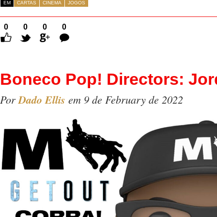
EM
CARTAS
CINEMA
JOGOS
0
0
0
0
Comentários
Boneco Pop! Directors: Jor
Por
Dado Ellis
em 9 de February de 2022