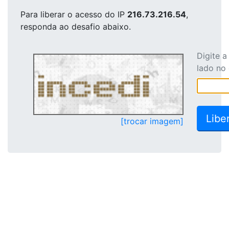
Para liberar o acesso
do IP
216.73.216.54
,
responda ao desafio abaixo.
Digite 
lado no
[trocar imagem]